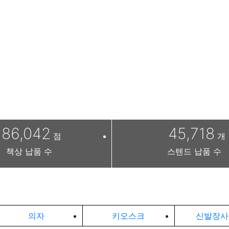
86,042
45,718
점
개
책상 납품 수
스텐드 납품 수
의자
키오스크
신발장사