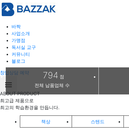
바짝
사업소개
가맹점
독서실 교구
커뮤니티
블로그
창업상담 예약
794
점
전체 납품업체 수
ABOUT PRODUCT
최고급 제품으로
최고의 학습환경을 만듭니다.
책상
스텐드