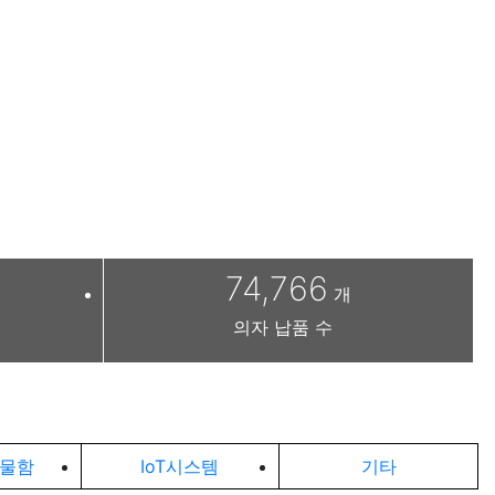
74,766
개
의자 납품 수
물함
IoT시스템
기타