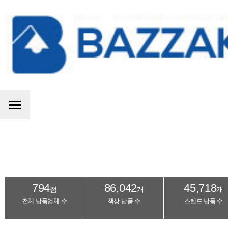
794
86,042
45,718
점
개
개
전체 납품업체 수
책상 납품 수
스텐드 납품 수