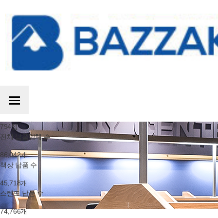
794
점
전체 납품업체 수
86,042
개
책상 납품 수
45,718
개
스텐드 납품 수
74,766
개